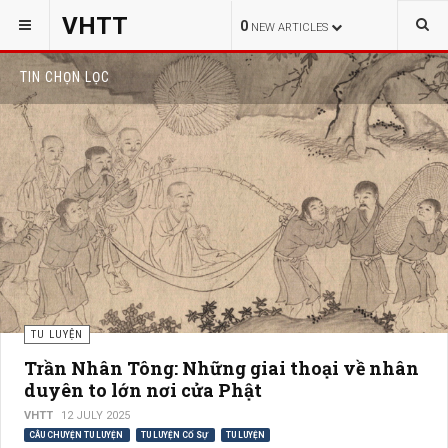
VHTT
0
NEW ARTICLES
TIN CHỌN LỌC
TU LUYỆN
Trần Nhân Tông: Những giai thoại về nhân
duyên to lớn nơi cửa Phật
VHTT
12 JULY 2025
CÂU CHUYỆN TU LUYỆN
TU LUYỆN CỐ SỰ
TU LUYỆN