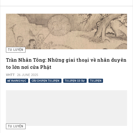
TU LUYỆN
Trần Nhân Tông: Những giai thoại về nhân duyên
to lớn nơi cửa Phật
VHTT
26 JUNE 2025
ĐẾ VƯƠNG HỌC
CÂU CHUYỆN TU LUYỆN
TU LUYỆN CỐ SỰ
TU LUYỆN
TU LUYỆN