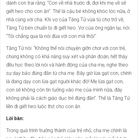
dành con trai rằng: “Con về nhà trước đi, đợi khi mẹ về sẽ
giết heo cho con ăn”. Thế là cậu bé không khóc lóc nữa, ở
nhà cùng với cha. Khi vợ của Tăng Tử vừa từ chợ trở về,
Tăng Tử bèn chuẩn bị đi giết heo. Vợ của ông ngăn lại, nói:
“Tôi chẳng qua là nói đùa với con mà thôi”.
Tăng Tử nói: “Không thể nói chuyện giỡn chơi với con trẻ,
chúng không có khả năng suy xét và phán đoán, hết thảy
đều học theo lời nói và hành động của cha mẹ, nghe theo
sự dạy bảo đúng đắn từ cha mẹ. Bây giờ lừa gạt con, chính
là đang dạy con lừa gạt người khác đó! Mẹ lừa gạt con,
con sẽ không còn tin tưởng vào mẹ của mình nữa, đây
không phải là cách giáo dục trẻ đúng đắn”. Thế là Tăng Tử
liền đi giết heo luộc thịt cho con ăn.
Lời bàn:
Trong quá trình trưởng thành của trẻ nhỏ, cha mẹ chính là