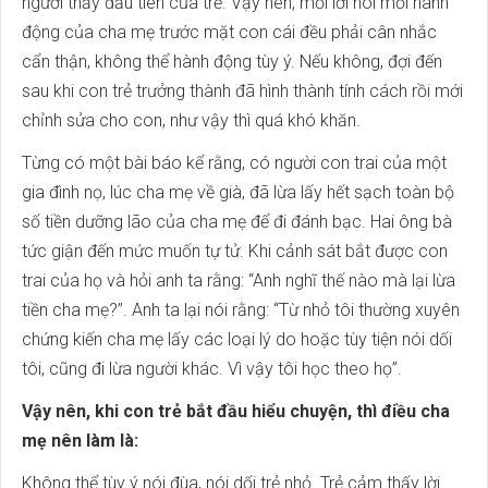
người thầy đầu tiên của trẻ. Vậy nên, mỗi lời nói mỗi hành
động của cha mẹ trước mặt con cái đều phải cân nhắc
cẩn thận, không thể hành động tùy ý. Nếu không, đợi đến
sau khi con trẻ trưởng thành đã hình thành tính cách rồi mới
chỉnh sửa cho con, như vậy thì quá khó khăn.
Từng có một bài báo kể rằng, có người con trai của một
gia đình nọ, lúc cha mẹ về già, đã lừa lấy hết sạch toàn bộ
số tiền dưỡng lão của cha mẹ để đi đánh bạc. Hai ông bà
tức giận đến mức muốn tự tử. Khi cảnh sát bắt được con
trai của họ và hỏi anh ta rằng: “Anh nghĩ thế nào mà lại lừa
tiền cha mẹ?”. Anh ta lại nói rằng: “Từ nhỏ tôi thường xuyên
chứng kiến cha mẹ lấy các loại lý do hoặc tùy tiện nói dối
tôi, cũng đi lừa người khác. Vì vậy tôi học theo họ”.
Vậy nên, khi con trẻ bắt đầu hiểu chuyện, thì điều cha
mẹ nên làm là:
Không thể tùy ý nói đùa, nói dối trẻ nhỏ. Trẻ cảm thấy lời