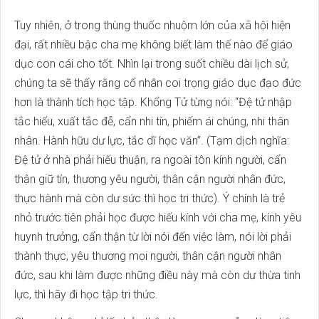
Tuy nhiên, ở trong thùng thuốc nhuộm lớn của xã hội hiện
đại, rất nhiều bậc cha mẹ không biết làm thế nào để giáo
dục con cái cho tốt. Nhìn lại trong suốt chiều dài lịch sử,
chúng ta sẽ thấy rằng cổ nhân coi trọng giáo dục đạo đức
hơn là thành tích học tập. Khổng Tử từng nói: “Đệ tử nhập
tắc hiếu, xuất tắc đễ, cẩn nhi tín, phiếm ái chúng, nhi thân
nhân. Hành hữu dư lực, tắc dĩ học văn”. (Tạm dịch nghĩa:
Đệ tử ở nhà phải hiếu thuận, ra ngoài tôn kính người, cẩn
thận giữ tín, thương yêu người, thân cận người nhân đức,
thực hành mà còn dư sức thì học tri thức). Ý chính là trẻ
nhỏ trước tiên phải học được hiếu kính với cha mẹ, kính yêu
huynh trưởng, cẩn thận từ lời nói đến việc làm, nói lời phải
thành thực, yêu thương mọi người, thân cận người nhân
đức, sau khi làm được những điều này mà còn dư thừa tinh
lực, thì hãy đi học tập tri thức.