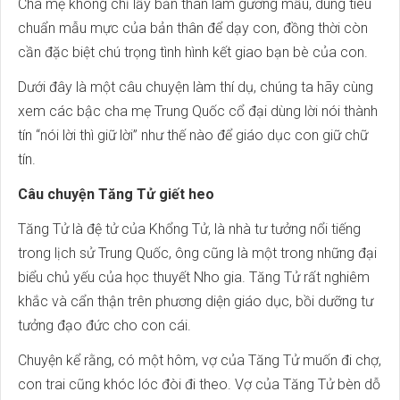
Cha mẹ không chỉ lấy bản thân làm gương mẫu, dùng tiêu
chuẩn mẫu mực của bản thân để dạy con, đồng thời còn
cần đặc biệt chú trọng tình hình kết giao bạn bè của con.
Dưới đây là một câu chuyện làm thí dụ, chúng ta hãy cùng
xem các bậc cha mẹ Trung Quốc cổ đại dùng lời nói thành
tín “nói lời thì giữ lời” như thế nào để giáo dục con giữ chữ
tín.
Câu chuyện Tăng Tử giết heo
Tăng Tử là đệ tử của Khổng Tử, là nhà tư tưởng nổi tiếng
trong lịch sử Trung Quốc, ông cũng là một trong những đại
biểu chủ yếu của học thuyết Nho gia. Tăng Tử rất nghiêm
khắc và cẩn thận trên phương diện giáo dục, bồi dưỡng tư
tưởng đạo đức cho con cái.
Chuyện kể rằng, có một hôm, vợ của Tăng Tử muốn đi chợ,
con trai cũng khóc lóc đòi đi theo. Vợ của Tăng Tử bèn dỗ