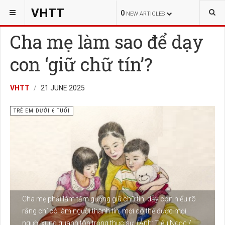
YOU ARE HERE:
VHTT
GIÁO DỤC
TRẺ EM DƯỚI 6 TUỔI
0
NEW ARTICLES
Cha mẹ làm sao để dạy
con ‘giữ chữ tín’?
VHTT
21 JUNE 2025
TRẺ EM DƯỚI 6 TUỔI
Cha mẹ phải làm tấm gương giữ chữ tín, dạy con hiểu rõ
rằng chỉ có làm người thành tín, mới có thể được mọi
người xung quanh tôn trọng thực sự. (Ảnh: Tiểu Ngọc /