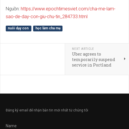
Nguồn:
https://www.epochtimesviet.com/cha-me-lam-
sao-de-day-con-giu-chu-tin_284733.html
nuôi dạy con
học làm cha mẹ
NEXT ARTICLE
Uber agrees to
temporarily suspend
service in Portland
Đăng ký email để nhận bản tin mới nhất từ chúng tôi